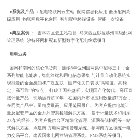
●
系统及产品 ：
配电物联网云主站 配网信息化应用 低压配网高
级应用 物联网数字化台区 智能配电终端设备 智能一次设备
●
典型案例 ：
吉林四区云主站项目 马来西亚砂拉越州高级配网
管理系统 沙特环网柜配套新型数字化配电终端项目
用电业务
国网和南网的核心供货商，连续8年位列国网集中招标三甲；全
系列智能电能表，智能终端和用电信息采集 与计量自动化系统实
现能源的全面感知和广泛互联；国产化关口表以“高精度、高稳
定、高可靠”的特点， 打破了国外垄断，实现国产化替代。高压直
接计量产品：现场运行超10年，在国内外市场应用数量超2万台，
在同类产品中计量精度最高、应用范围最广。为客户提供电能计
量及配套产品的全系列智慧检测解决方案。 基于计量技术和用采
2.0架构经验，为客户提供台区精细化管理、源网荷储协同等一站
式解决方案。承建南 方电网营销管理系统。参与南方区域统一电
力交易平台。建设国家电网营销管理系统、PMS系统等项目。